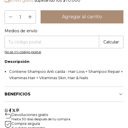
Envío gratis
superando los
$70.000
Medios de envío
Cambiar CP
Entregas para el CP:
Calcular
No sé mi código postal
Descripción
Contiene Shampoo Anti caída - Hair Loss + Shampoo Repair +
Vitaminas Hair + Vitaminas Skin, Hair & Nails
BENEFICIOS
Devoluciones gratis
Hasta 30 días después de tu compra
Compra segura
Tus datos protegidos