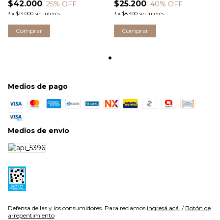
$42.000
$25.200
25
% OFF
40
% OFF
3
x
$14.000
sin interés
3
x
$8.400
sin interés
Medios de pago
Medios de envío
Defensa de las y los consumidores. Para reclamos
ingresá acá.
/
Botón de
arrepentimiento