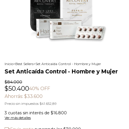
Inicio
>
Best Sellers
>
Set Anticaída Control - Hombre y Mujer
Set Anticaída Control - Hombre y Mujer
$84.000
$50.400
40
% OFF
Ahorrás:
$33.600
Precio sin impuestos
$41.652,89
3
cuotas sin interés de
$16.800
Ver más detalles