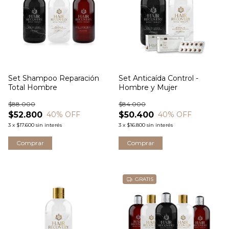
Set Shampoo Reparación
Set Anticaída Control -
Total Hombre
Hombre y Mujer
$88.000
$84.000
$52.800
$50.400
40
% OFF
40
% OFF
3
x
$17.600
sin interés
3
x
$16.800
sin interés
GRATIS