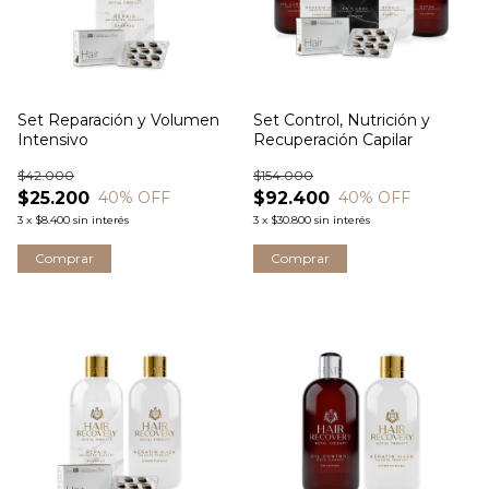
Set Reparación y Volumen
Set Control, Nutrición y
Intensivo
Recuperación Capilar
$42.000
$154.000
$25.200
$92.400
40
% OFF
40
% OFF
3
x
$8.400
sin interés
3
x
$30.800
sin interés