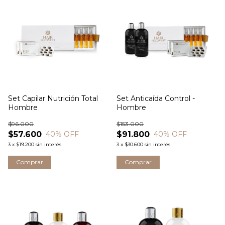
Set Capilar Nutrición Total
Set Anticaída Control -
Hombre
Hombre
$96.000
$153.000
$57.600
$91.800
40
% OFF
40
% OFF
3
x
$19.200
sin interés
3
x
$30.600
sin interés