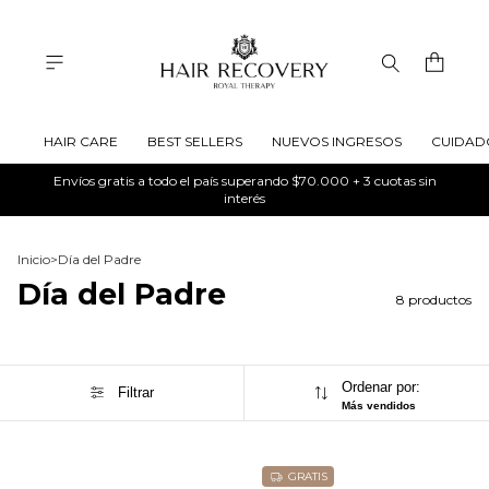
HAIR CARE
BEST SELLERS
NUEVOS INGRESOS
CUIDAD
Envíos gratis a todo el país superando $70.000 + 3 cuotas sin
interés
Inicio
>
Día del Padre
Día del Padre
8 productos
Ordenar por:
Filtrar
Más vendidos
GRATIS