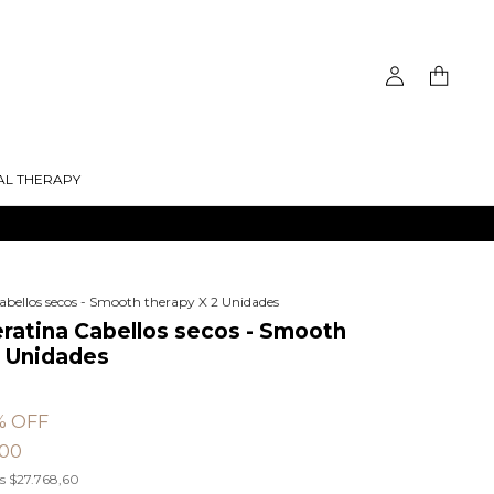
AL THERAPY
abellos secos - Smooth therapy X 2 Unidades
ratina Cabellos secos - Smooth
2 Unidades
% OFF
400
os
$27.768,60