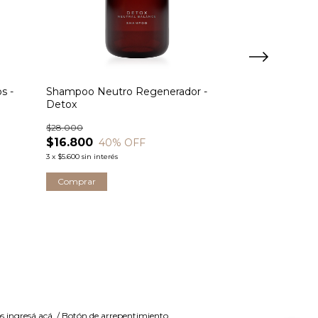
s -
Shampoo Neutro Regenerador -
Set Protecció
Detox
Hombre
$28.000
$70.000
$16.800
$42.000
40
% OFF
40
3
x
$5.600
sin interés
3
x
$14.000
sin interé
os
ingresá acá.
/
Botón de arrepentimiento