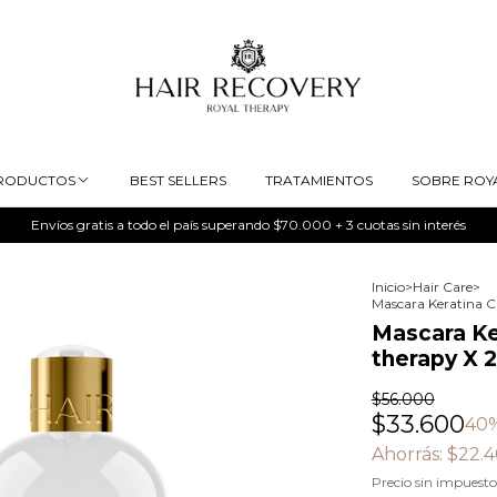
RODUCTOS
BEST SELLERS
TRATAMIENTOS
SOBRE ROY
Envíos gratis a todo el país superando $70.000 + 3 cuotas sin interés
Inicio
>
Hair Care
>
Mascara Keratina C
Mascara Ke
therapy X 
$56.000
$33.600
40
Ahorrás:
$22.
Precio sin impuest