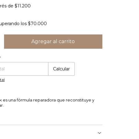
erés de
$11.200
uperando los
$70.000
o
Cambiar CP
:
Calcular
tal
 es una fórmula reparadora que reconstituye y
ar.