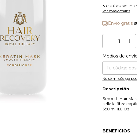
3
cuotas sin int
Ver más detalles
Envío gratis
s
Medios de enví
Entregas para el CP
No sé mi código pos
Descripción
Smooth Hair Mask
sella la fibra capil
350 ml 11.8 Oz
BENEFICIOS