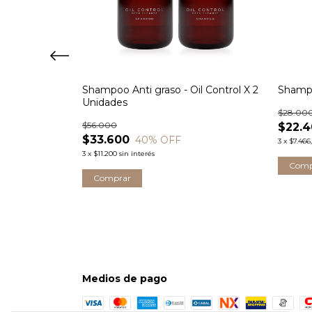
 - Hair Loss x
Shampoo Anti graso - Oil Control X 2
Shampo
Unidades
$28.00
$56.000
$22.
$33.600
40
% OFF
3
x
$7.466
3
x
$11.200
sin interés
Medios de pago