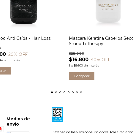
o Anti Caída - Hair Loss
Mascara Keratina Cabellos Seco
Smooth Therapy
0
$28.000
400
20
% OFF
$16.800
40
% OFF
,67
sin interés
3
x
$5.600
sin interés
Medios de
envío
Defensa de las y los consumidores. Para reclam