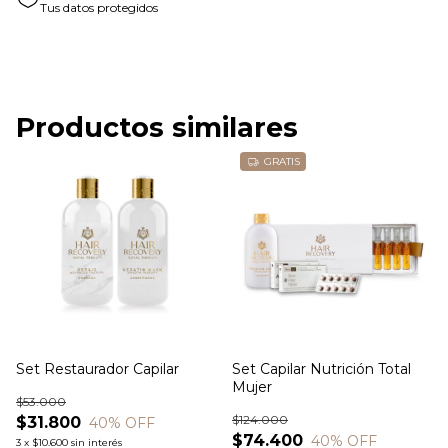
Tus datos protegidos
Productos similares
GRATIS
Set Restaurador Capilar
Set Capilar Nutrición Total
Mujer
$53.000
$124.000
$31.800
40
% OFF
$74.400
40
% OFF
3
x
$10.600
sin interés