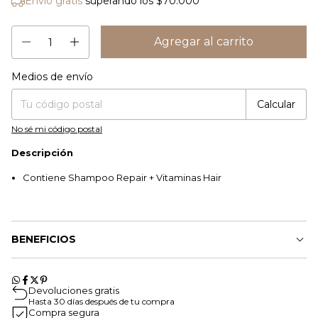
Envío gratis
superando los
$70.000
Medios de envío
Cambiar CP
Entregas para el CP:
Calcular
No sé mi código postal
Descripción
Contiene Shampoo Repair + Vitaminas Hair
BENEFICIOS
Devoluciones gratis
Hasta 30 días después de tu compra
Compra segura